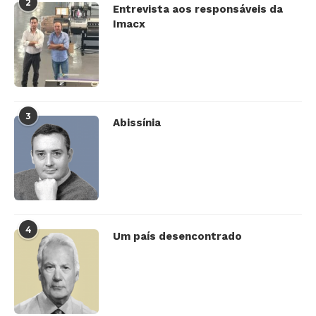
2
Entrevista aos responsáveis da
Imacx
3
Abissínia
4
Um país desencontrado