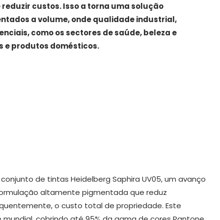
 reduzir custos. Isso a torna uma solução
ntados a volume, onde qualidade industrial,
enciais, como os sectores de saúde, beleza e
s e produtos
domésticos.
A vontade que vê para lá do
o
escuro
conjunto de tintas Heidelberg Saphira UV05, um avanço
a formulação altamente pigmentada que reduz
equentemente, o custo total de propriedade. Este
mundial, cobrindo até 95% da gama de cores Pantone.