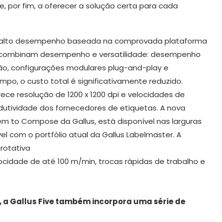
e, por fim, a oferecer a solução certa para cada
de alto desempenho baseada na comprovada plataforma
ue combinam desempenho e versatilidade: desempenho
ção, configurações modulares plug-and-play e
, o custo total é significativamente reduzido.
ece resolução de 1200 x 1200 dpi e velocidades de
utividade dos fornecedores de etiquetas. A nova
em to Compose da Gallus, está disponível nas larguras
com o portfólio atual da Gallus Labelmaster. A
rotativa
cidade de até 100 m/min, trocas rápidas de trabalho e
 a Gallus Five também incorpora uma série de