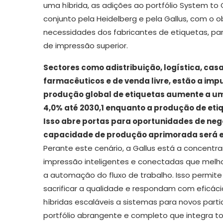
uma híbrida, as adições ao portfólio System 
conjunto pela Heidelberg e pela Gallus, com o o
necessidades dos fabricantes de etiquetas, para
de impressão superior.
Sectores como adistribuição, logística, ca
farmacêuticos e de venda livre, estão a imp
produção global de etiquetas aumente a u
4,0% até 2030,1 enquanto a produção de eti
Isso abre portas para oportunidades de ne
capacidade de produção aprimorada será e
Perante este cenário, a Gallus está a concentr
impressão inteligentes e conectadas que melho
a automação do fluxo de trabalho. Isso permit
sacrificar a qualidade e respondam com eficác
híbridas escaláveis a sistemas para novos parti
portfólio abrangente e completo que integra t