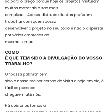
só para o pre­ço porque hoje os projetos misturam
muitos materiais e são mais
comple­xos. Apesar disto, os clientes preferem
trabalhar com quem possa
desenvolver o projeto no seu todo e não o dispersar
por várias empresas ao
mesmo tempo.
COMO
É QUE TEM SIDO A DIVULGA­ÇÃO DO VOSSO
TRABALHO?
O “passa palavra” tem
sido o nosso me­lhor cartão de visita e hoje em dia, é
fá­cil as pessoas
chegarem até nós.
Há dois anos fomos a