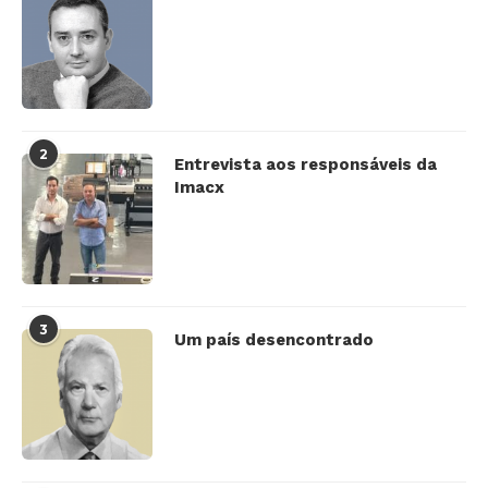
2
Entrevista aos responsáveis da
Imacx
3
Um país desencontrado