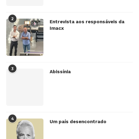
2
Entrevista aos responsáveis da
Imacx
3
Abissínia
4
Um país desencontrado