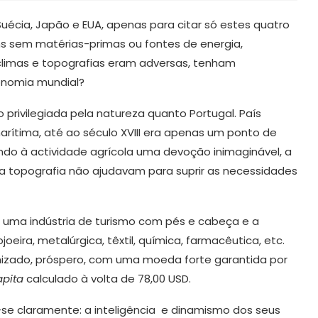
Suécia, Japão e EUA, apenas para citar só estes quatro
uns sem matérias-primas ou fontes de energia,
climas e topografias eram adversas, tenham
onomia mundial?
o privilegiada pela natureza quanto Portugal. País
rítima, até ao século XVIII era apenas um ponto de
do à actividade agrícola uma devoção inimaginável, a
 a topografia não ajudavam para suprir as necessidades
e uma indústria de turismo com pés e cabeça e a
joeira, metalúrgica, têxtil, química, farmacêutica, etc.
nizado, próspero, com uma moeda forte garantida por
apita
calculado à volta de 78,00 USD.
se claramente: a inteligência e dinamismo dos seus