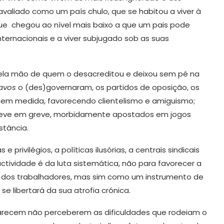
avaliado como um país chulo, que se habitou a viver à
que chegou ao nível mais baixo a que um pais pode
nternacionais e a viver subjugado sob as suas
ela mão de quem o desacreditou e deixou sem pé na
avos
o (des)governaram, os partidos de oposição, os
 nem medida, favorecendo clientelismo e amiguismo;
 greve em greve, morbidamente apostados em jogos
stância.
e privilégios, a políticas ilusórias, a centrais sindicais
ctividade é da luta sistemática, não para favorecer a
 dos trabalhadores, mas sim como um instrumento de
se libertará da sua atrofia crónica.
parecem não perceberem as dificuldades que rodeiam o