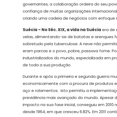
governantes, a colaboração ordeira do seu povo,
confiança de muitas organizações internacionais,
criando uma cadeia de negócios com enfoque 
Suécia – No Séc. XIX, a vida na Suécia
era de e
velas, alimentando-se de batatas e arenques 
sobretudo pela tuberculose. A neve não permitia
eram parcas e o povo, pobre, passava fome. Poi
industrializados do mundo, especializada em p
de toda a sua produção.
Durante e após a primeira e segunda guerra mun
economicamente com a procura de produtos em 
aço e rolamentos. Isto permitiu a implementaç
previdência mais avançado do mundo. Apesar d
impacto na sua fase inicial, conseguiu em 2010 
desde 1964, em que cresceu 6.82%. Em 2011 co