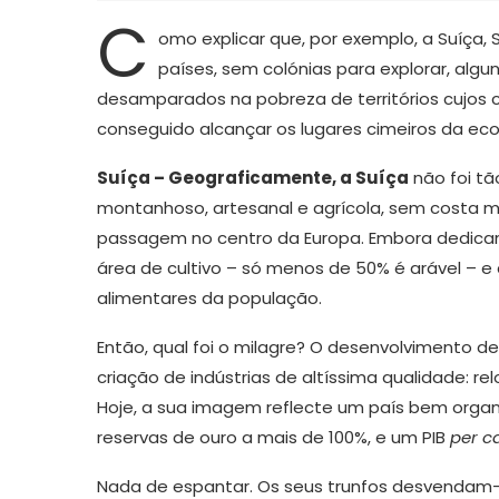
C
omo explicar que, por exemplo, a Suíça, 
países, sem colónias para explorar, alg
desamparados na pobreza de territórios cujos 
conseguido alcançar os lugares cimeiros da ec
Suíça – Geograficamente, a Suíça
não foi tã
montanhoso, artesanal e agrícola, sem costa ma
passagem no centro da Europa. Embora dedican
área de cultivo – só menos de 50% é arável – e
alimentares da população.
Então, qual foi o milagre? O desenvolvimento d
criação de indústrias de altíssima qualidade: relo
Hoje, a sua imagem reflecte um país bem orga
reservas de ouro a mais de 100%, e um PIB
per c
Nada de espantar. Os seus trunfos desvendam-