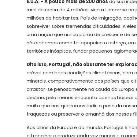
E.U.A. – A pouco mais de 200 anos
da sua inde
rural de cerca de 4 milhões, viria a tornar-se n
Abissínia
Adaptaçã
milhões de habitantes. País de imigração, aco
sobreviver sobre tremendas dificuldades. A ele
uma nação que nunca parou de crescer e de se 
nós sabemos como foi epopeico o esforço, em 
territórios inóspitos, fundar pequenos aglomera
Dito isto, Portugal, não obstante ter explora
arável, com boas condições climatéricas, com 
minerais, comparativamente aos países que citei
arrastar-se penosamente na cauda da Europa e 
destino, pelo menos enquanto apenas basear o s
muito que nos queiramos iludir, o peso da noss
fraquezas ou preservar o amanhã dos nossos fil
Aos olhos da Europa e do mundo, Portugal é ho
a trabalhar e produzir cada vez menos e a quere