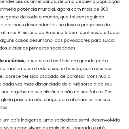
pendência, os americanos, de uma pequena população
a primeira potência mundial, agora com mais de 300
A vontade que vê para lá do
o
escuro
lheu gente de todo o mundo, que foi conseguindo
s e aos seus descendentes, se deve o progresso de
afirmar.A história da América é bem conhecida e todos
alguns casos desumano, dos povoadores para sulcar
dos e criar as primeiras sociedades.
do colónias,
ocupar um território em grande parte
orla marítima em toda a sua extensão, com reservas
, parece ter sido atacado de paralisia. Continua a
cada vez mais distanciado dela. Má sorte a do seu
eu orgulho na sua história e não no seu futuro. Por
a glória passada não chega para atenuar as nossas
hos.
je um país indigente; uma sociedade semi-desenvolvida,
r viver como vivem as mais ricas. Ignorado e até