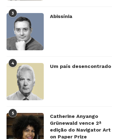
3
Abissínia
4
Um país desencontrado
5
Catherine Anyango
Grünewald vence 2ª
edição do Navigator Art
on Paper Prize