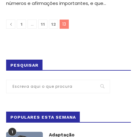
números e afirmações importantes, e que…
…
13
1
11
12
PESQUISAR
POPULARES ESTA SEMANA
1
Adaptação