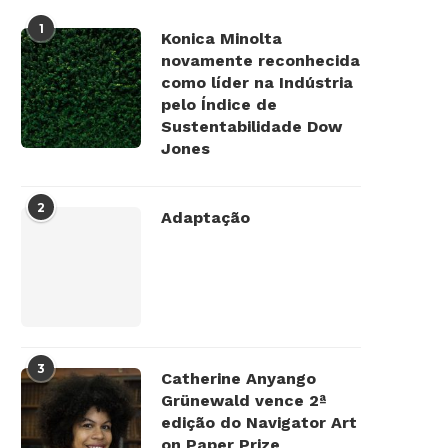
1
Konica Minolta
novamente reconhecida
como líder na Indústria
pelo Índice de
Sustentabilidade Dow
Jones
2
Adaptação
3
Catherine Anyango
Grünewald vence 2ª
edição do Navigator Art
on Paper Prize