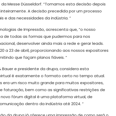
​COO da Messe Düsseldorf. “Tomamos esta decisão depois
m inteiramente. A decisão precedida por um processo
 e das necessidades da indústria. ”
cnologias de Impressão, acrescenta que, “o nosso
stria de todas as formas que pudermos para nos
acional, desenvolver ainda mais a rede e gerar leads.
 20 a 23 de abril, proporcionando aos nossos expositores
mitindo que façam planos fiáveis. ”
 Bauer e presidente da drupa, considera esta
virtual é exatamente o formato certo no tempo atual.
is era um risco muito grande para muitos expositores,
faturação, bem como as significativas restrições de
novo fórum digital é uma plataforma virtual, de
municação dentro da indústria até 2024. ”
ação da drupa já oferece uma impressão de como será o