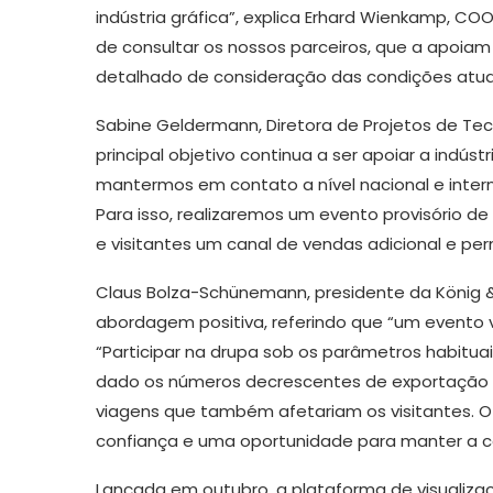
indústria gráfica”, explica Erhard Wienkamp, ​
de consultar os nossos parceiros, que a apoia
detalhado de consideração das condições atuais
Sabine Geldermann, Diretora de Projetos de Te
principal objetivo continua a ser apoiar a indú
mantermos em contato a nível nacional e intern
Para isso, realizaremos um evento provisório de
e visitantes um canal de vendas adicional e per
Claus Bolza-Schünemann, presidente da König &
abordagem positiva, referindo que “um evento 
“Participar na drupa sob os parâmetros habitua
dado os números decrescentes de exportação e 
viagens que também afetariam os visitantes. O 
confiança e uma oportunidade para manter a co
Lançada em outubro, a plataforma de visualiz