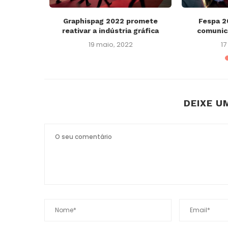
aposta na
Graphispag 2022 promete
Fespa 2
tal
reativar a indústria gráfica
comunica
020
19 maio, 2022
17
DEIXE U