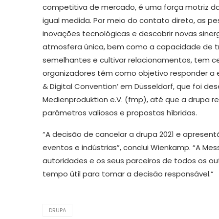
competitiva de mercado, é uma força motriz da
igual medida. Por meio do contato direto, as 
inovações tecnológicas e descobrir novas siner
atmosfera única, bem como a capacidade de tro
semelhantes e cultivar relacionamentos, tem c
organizadores têm como objetivo responder a es
& Digital Convention’ em Düsseldorf, que foi 
Medienproduktion e.V. (fmp), até que a drupa
parâmetros valiosos e propostas híbridas.
“A decisão de cancelar a drupa 2021 e apresent
eventos e indústrias”, conclui Wienkamp. “A M
autoridades e os seus parceiros de todos os out
tempo útil para tomar a decisão responsável.”
Abissínia
Adaptaçã
DRUPA