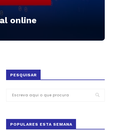
al online
PESQUISAR
POPULARES ESTA SEMANA