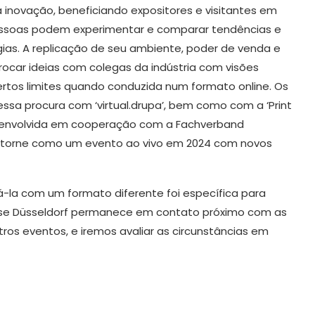
 inovação, beneficiando expositores e visitantes em
pessoas podem experimentar e comparar tendências e
gias. A replicação de seu ambiente, poder de venda e
car ideias com colegas da indústria com visões
ertos limites quando conduzida num formato online. Os
sa procura com ‘virtual.drupa’, bem como com a ‘Print
desenvolvida em cooperação com a Fachverband
 retorne como um evento ao vivo em 2024 com novos
á-la com um formato diferente foi específica para
esse Düsseldorf permanece em contato próximo com as
ros eventos, e iremos avaliar as circunstâncias em
A vontade que vê para lá do
o
escuro