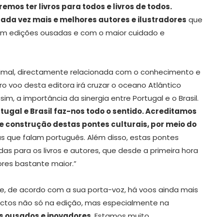
remos ter livros para todos e livros de todos.
ada vez mais e melhores autores e ilustradores
que
 em edições ousadas e com o maior cuidado e
nimal, directamente relacionada com o conhecimento e
ro voo desta editora irá cruzar o oceano Atlântico
im, a importância da sinergia entre Portugal e o Brasil.
tugal e Brasil faz-nos todo o sentido. Acreditamos
e construção destas pontes culturais, por meio do
turas que falam português. Além disso, estas pontes
s para os livros e autores, que desde a primeira hora
ores bastante maior.”
 e, de acordo com a sua porta-voz, há voos ainda mais
pectos não só na edição, mas especialmente na
s ousados e inovadores
. Estamos muito