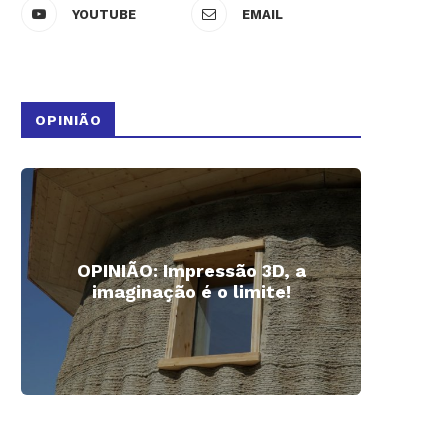
YOUTUBE
EMAIL
 activismo social e a magia do
Livro português vence conc
livro...
internacional de ilustração 
OPINIÃO
20 setembro, 2019
9 setembro, 2019
OPINIÃO: Impressão 3D, a
Impre
imaginação é o limite!