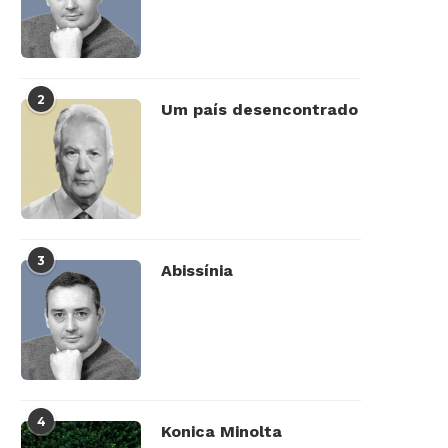
2
Um país desencontrado
3
Abissínia
4
Konica Minolta