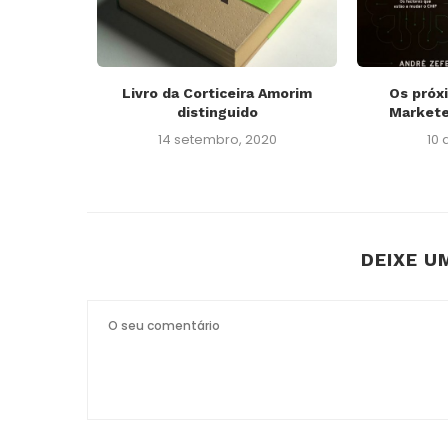
 e Atlantic
Livro da Corticeira Amorim
Os próx
distinguido
Marketer
018
14 setembro, 2020
10 
DEIXE U
Abissínia
Adaptaçã