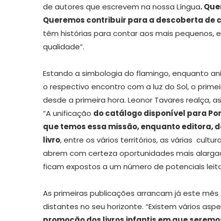
de autores que escrevem na nossa Língua
. Que
Queremos contribuir para a descoberta de c
têm histórias para contar aos mais pequenos,
qualidade”.
Estando a simbologia do flamingo, enquanto a
o respectivo encontro com a luz do Sol, o primei
desde a primeira hora. Leonor Tavares realça, ass
“A unificação
do catálogo disponível para Por
que temos essa missão, enquanto editora, d
livro
, entre os vários territórios, as várias cul
abrem com certeza oportunidades mais alargada
ficam expostos a um número de potenciais leit
As primeiras publicações arrancam já este mês
distantes no seu horizonte. “Existem vários as
promoção dos livros infantis em que seremo