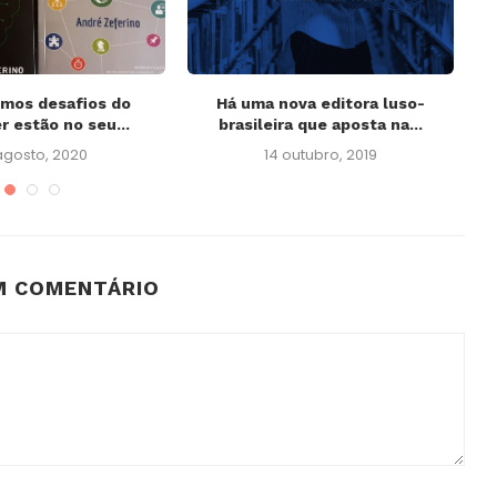
imos desafios do
Há uma nova editora luso-
O
 estão no seu...
brasileira que aposta na...
agosto, 2020
14 outubro, 2019
M COMENTÁRIO
A vontade que vê para lá do
o
escuro