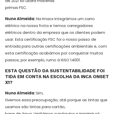
de 2021 só usará matérias
primas FSC.
Nuno Almeida:
Na Imacx integrámos um carro
elétrico na nossa frota e te­mos carregadores
elétricos dentro da empresa que os clientes podem
usar. Esta certificação FSC foi o nosso passo de
entrada para outras certificações am­bientais e, com
esta certificação acabá­­mos por conquistar muitos
passos, por exemplo, rumo à ISSO 14001.
ESTA QUESTÃO DA SUSTENTABILIDA­DE FOI
TIDA EM CONTA NA ESCOLHA DA INCA ONSET
X1?
Nuno Almeida:
Sim,
tivemos essa preocupação, até porque as tintas que
usamos são tintas para cartão,
base de água. Limitámos a máquina a imprimir só