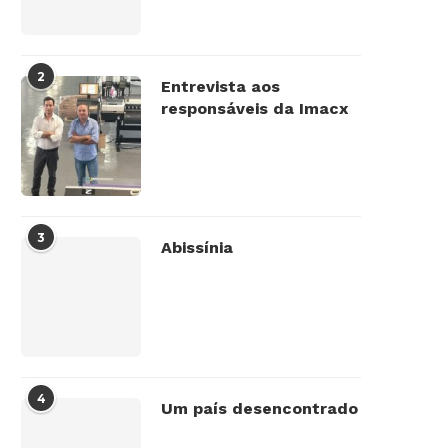
2
Entrevista aos
responsáveis da Imacx
3
Abissínia
4
Um país desencontrado