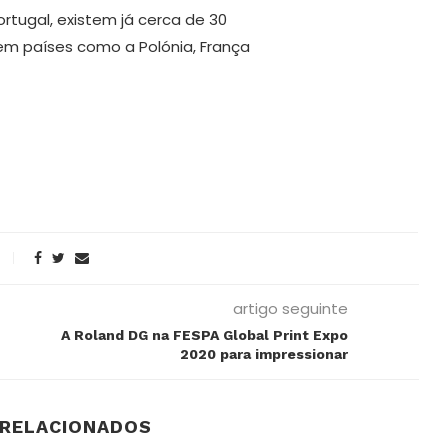
ortugal, existem já cerca de 30
 em países como a Polónia, França
A vontade que vê para lá do
o
escuro
artigo seguinte
A Roland DG na FESPA Global Print Expo
2020 para impressionar
 RELACIONADOS