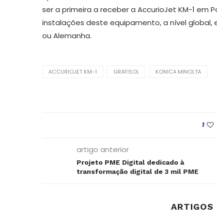
ser a primeira a receber a AccurioJet KM-1 em P
instalações deste equipamento, a nível global,
ou Alemanha.
ACCURIOJET KM-1
GRAFISOL
KONICA MINOLTA
Abissínia
Adaptaçã
1
artigo anterior
Projeto PME Digital dedicado à
transformação digital de 3 mil PME
ARTIGOS