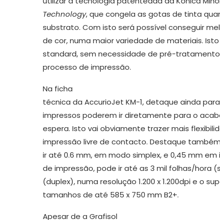
utilizar a tecnologia patenteada da Konica Mino
Technology
, que congela as gotas de tinta q
substrato. Com isto será possível conseguir me
de cor, numa maior variedade de materiais. Isto 
standard, sem necessidade de pré-tratamento 
processo de impressão.
Na ficha
técnica da AccurioJet KM-1, detaque ainda para 
impressos poderem ir diretamente para o aca
espera. Isto vai obviamente trazer mais flexibi
impressão livre de contacto. Destaque também
ir até 0.6 mm, em modo simplex, e 0,45 mm em 
de impressão, pode ir até as 3 mil folhas/hora (
(duplex), numa resolução 1.200 x 1.200dpi e o s
tamanhos de até 585 x 750 mm B2+.
Apesar de a Grafisol