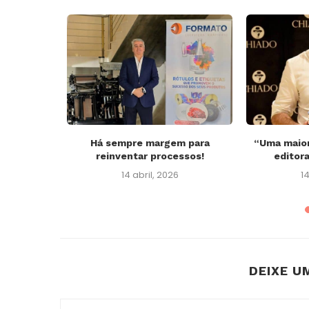
 2022 com
Há sempre margem para
“Uma maior
..
reinventar processos!
editora
2
14 abril, 2026
14
DEIXE U