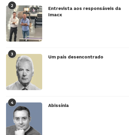
2
Entrevista aos responsáveis da
Imacx
3
Um país desencontrado
4
Abissínia